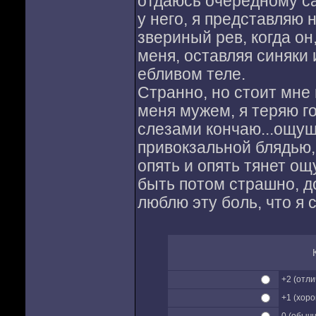
отдаюсь очередному с
у него, я представляю 
звериный рев, когда он
меня, оставляя синяки
ебливом теле.
Странно, но стоит мне
меня мужем, я теряю го
слезами кончаю...ощущ
привокзальной блядью, 
опять и опять тянет ощ
быть потом страшно, до
люблю эту боль, что я 
+2 (отл
+1 (хор