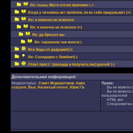
Re: гыыы, Муся-это же мужчина !..+
Когда у человека нет проблем, он их себе придумывет (+)
Re: я конечно не психолог
Re: я конечно не психолог (+)
Re: да бросьте вы
Re: тараканов там много(-)
Все беды от дедушки!(+)
Re: Солидарен с Ламбом!(-)
Ответ прост: трахацца и получать пи@дюлей! (-)
Дополнительная информация:
Модератор(ы):
Совет Модераторов
,
Appo
,
Права:
crazysm
,
Вых
,
Косматый геолог
,
ЮристЪ
Вы не можете от
Вы не можете от
пользователей
HTML вкл.
Спецразметка в