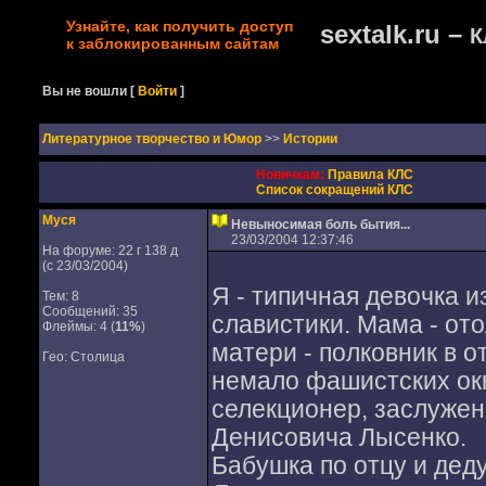
Узнайте, как получить доступ
sextalk.ru –
К
к заблокированным сайтам
Вы не вошли
[
Войти
]
Литературное творчество и Юмор
>>
Истории
Новичкам:
Правила КЛС
Список сокращений КЛС
Муся
Невыносимая боль бытия...
23/03/2004 12:37:46
На форуме: 22 г 138 д
(с 23/03/2004)
Я - типичная девочка 
Тем: 8
Сообщений: 35
славистики. Мама - ото
Флеймы: 4 (
11%
)
матери - полковник в о
Гео: Столица
немало фашистских окк
селекционер, заслуже
Денисовича Лысенко.
Бабушка по отцу и деду