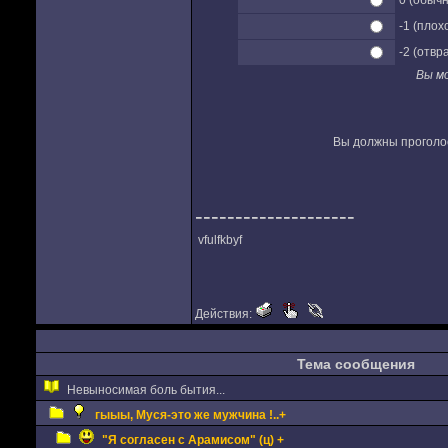
0 (обыч
-1 (плох
-2 (отв
Вы м
Вы должны проголос
--------------------
vfulfkbyf
Действия:
Тема сообщения
Невыносимая боль бытия...
гыыы, Муся-это же мужчина !..+
"Я согласен с Арамисом" (ц) +