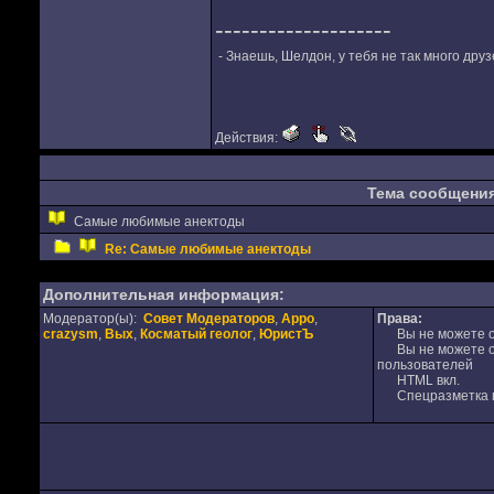
--------------------
- Знаешь, Шелдон, у тебя не так много друзе
Действия:
Тема сообщени
Самые любимые анектоды
Re: Самые любимые анектоды
Дополнительная информация:
Модератор(ы):
Совет Модераторов
,
Appo
,
Права:
crazysm
,
Вых
,
Косматый геолог
,
ЮристЪ
Вы не можете от
Вы не можете от
пользователей
HTML вкл.
Спецразметка в