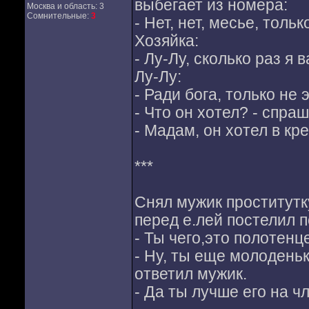
выбегает из номера:
Москва и область: 3
Сомнительные:
3
- Нет, нет, месье, тольк
Хозяйка:
- Лу-Лу, сколько раз я 
Лу-Лу:
- Ради бога, только не э
- Что он хотел? - спра
- Мадам, он хотел в кре
***
Cнял мужик проститутку
перед е.лей постелил п
- Ты чего,это полотенц
- Ну, ты еще молоденьк
ответил мужик.
- Да ты лучше его на ч