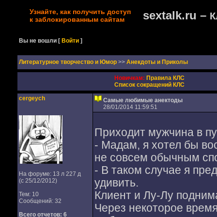
Узнайте, как получить доступ
sextalk.ru –
К
к заблокированным сайтам
Вы не вошли
[
Войти
]
Литературное творчество и Юмор
>>
Анекдоты и Приколы
Новичкам:
Правила КЛС
Список сокращений КЛС
cergeych
Самые любимые анектоды
28/01/2014 11:59:51
Приходит мужчина в п
- Мадам, я хотел бы во
не совсем обычным сп
- В таком случае я пр
На форуме: 13 л 227 д
удивить.
(с 25/12/2012)
Клиент и Лу-Лу подним
Тем: 10
Сообщений: 32
Через некоторое время
Всего отчетов:
6