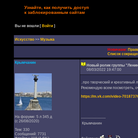
Узнайте, как получить доступ
к заблокированным сайтам
Вы не вошли
[
Войти
]
Искусство
>>
Музыка
Новичкам:
Прав
Список сокраще
Крымчанин
Новый ролик группы "Ленин
08/03/2022 19:47:00
..про творческий и креативный л
Рекомендую всем посмотреть, о
https://m.vk.com/video-701873
На форуме: 5 л 345 д
--------------------
(с 26/08/2020)
Крымчанин
Тем: 330
Сообщений: 7731