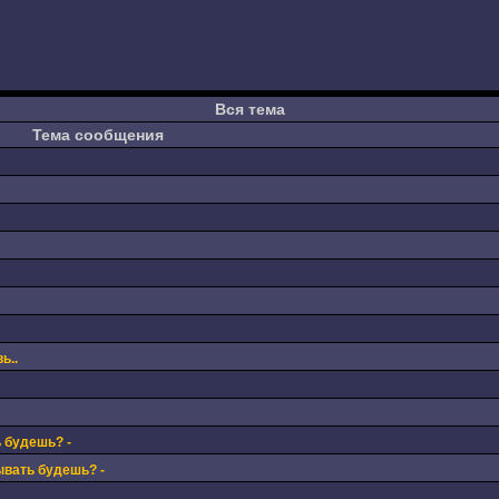
Вся тема
Тема сообщения
ь..
 будешь? -
ывать будешь? -