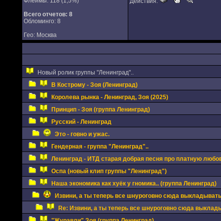
Флеймы: 118 (1,5%)
Действия:
Всего отчетов:
8
Обломинго: 8
Гео: Москва
Новый ролик группы "Ленинград"..
В Кострому - Зоя (Ленинград)
Королева рынка - Ленинград, Зоя (2025)
Принцип - Зоя (группа Ленинград)
Русский - Ленинград
Это - говно и ужас.
Гендерная - группа "Ленинград"..
Ленинград - ИТД старая добрая песня про платную любов
Оспа (новый клип группы "Ленинград")
Наша экономика как хуёк у гномика.. (группа Ленинград)
Извини, а ты теперь все шнуроговно сюда выкладывать
Re: Извини, а ты теперь все шнуроговно сюда выклад
"Журавли" Зоя (группа Ленинград)