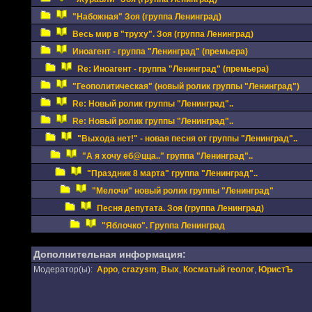
"Набожная" Зоя (группа Ленинград)
Весь мир в "труху". Зоя (группа Ленинград)
Иноагент - группа "Ленинград" (премьера)
Re: Иноагент - группа "Ленинград" (премьера)
"Геополитическая" (новый ролик группы "Ленинград")
Re: Новый ролик группы "Ленинград"..
Re: Новый ролик группы "Ленинград"..
"Выхода нет!" - новая песня от группы "Ленинград"..
"А я хочу еб@цца.." группа "Ленинград"..
"Праздник 8 марта" группа "Ленинград"..
"Мелочи" новый ролик группы "Ленинград"
Песня депутата. Зоя (группа Ленинград)
"Яблочко". Группа Ленинград
Дополнительная информация:
Модератор(ы):
Appo
,
crazysm
,
Вых
,
Косматый геолог
,
ЮристЪ