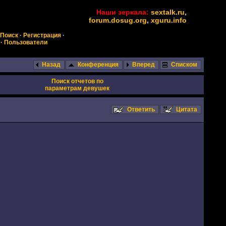
Наши зеркала:
sextalk.ru
,
forum.dosug.org
,
xguru.info
Поиск
·
Регистрация
·
·
Пользователи
Назад
Конференция
Вперед
Списком
Поиск отчетов по
параметрам девушек
Ответить
Цитата