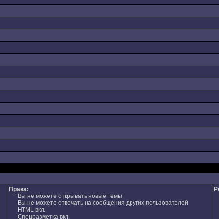
Права:
Р
Вы не можете открывать новые темы
Вы не можете отвечать на сообщения других пользователей
HTML вкл.
Спецразметка вкл.