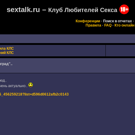
sextalk.ru –
Клуб Любителей Секса
Конференции
·
Поиск в отчетах
·
Правила
·
FAQ
·
Кто онлайн
ила КЛС
ний КЛС
град"..
юд..
чень актуально..
76_456259218?list=d596d0612afb2c0143