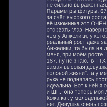
не сильно выраженная,
Параметры фигуры: 67-
за счёт высокого роста
её изюминка это ОЧЕН
оторвать глаз! Наверн
чем у Анжелики, у кото
реальный рост даже за
Анжелики, та была на 
меня, при моём росте 1
187, ну не знаю.. в ТТХ
самая высокая девушка 
половой жизни".. а у м
рука не поднялась пос
идеальна! Вот к ней я 
и ШГ... она теперь моя
Кожа как у молоденькой
нет. Девушка очень по