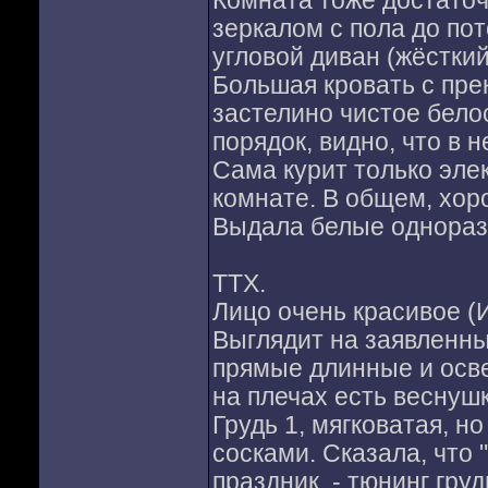
Комната тоже достаточ
зеркалом с пола до по
угловой диван (жёстки
Большая кровать с пре
застелино чистое бело
порядок, видно, что в 
Сама курит только эле
комнате. В общем, хоро
Выдала белые однораз
ТТХ.
Лицо очень красивое (И
Выглядит на заявленны
прямые длинные и осве
на плечах есть веснуш
Грудь 1, мягковатая, 
сосками. Сказала, что 
праздник, - тюнинг гру