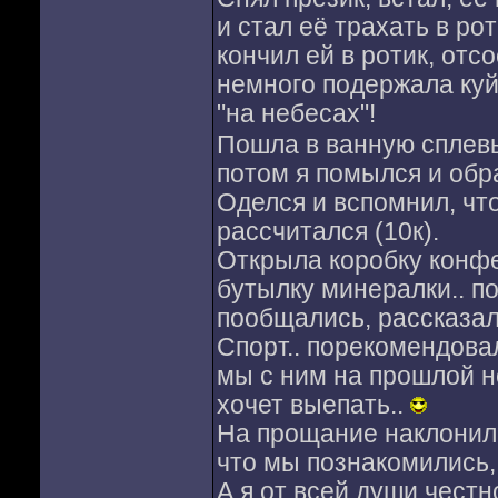
и стал её трахать в ро
кончил ей в ротик, отс
немного подержала куй 
"на небесах"!
Пошла в ванную сплевы
потом я помылся и обр
Оделся и вспомнил, что
рассчитался (10к).
Открыла коробку конфет
бутылку минералки.. п
пообщались, рассказал
Спорт.. порекомендовал
мы с ним на прошлой не
хочет выепать..
На прощание наклонилас
что мы познакомились,
А я от всей души честн