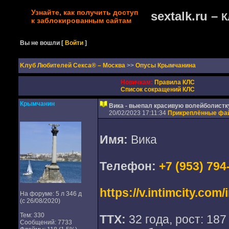
Узнайте, как получить доступ
sextalk.ru –
К
к заблокированным сайтам
Вы не вошли
[
Войти
]
Kлуб Любителей Секса® – Москва
>>
Опусы Крымчанина
Новичкам:
Правила КЛС
Список сокращений КЛС
Крымчанин
Вика - выепал красивую волейболистку 
20/02/2023 17:11:34
Прикреплённые фа
Имя:
Вика
Телефон:
+7 (953) 794
https://v.intimcity.com
На форуме: 5 л 346 д
(с 26/08/2020)
Тем: 330
ТТХ:
32 года, рост: 187 
Сообщений: 7733