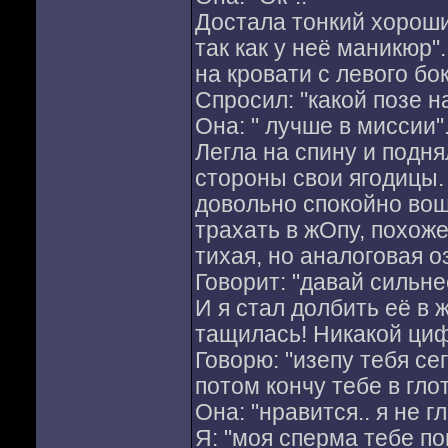
Достала тонкий хороший
так как у неё маникюр".
на кровати с левого бо
Спросил: "какой позе н
Она: " лучше в миссии"
Легла на спину и подня
стороны свои ягодицы. 
довольно спокойно вошё
трахать в жОпу, похоже
тихая, но аналоговая о
Говорит: "давай сильнее
И я стал долбить её в ж
тащилась! Никакой циф
Говорю: "изепу тебя се
потом кончу тебе в глот
Она: "нравится.. я не г
Я: "моя сперма тебе по