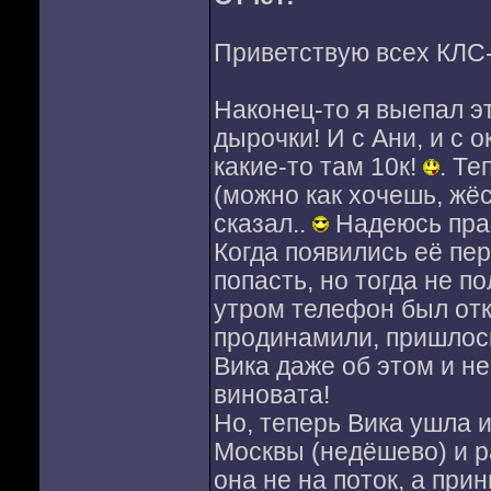
Приветствую всех КЛС-
Наконец-то я выепал э
дырочки! И с Ани, и с 
какие-то там 10к!
. Те
(можно как хочешь, жёст
сказал..
Надеюсь прай
Когда появились её пе
попасть, но тогда не п
утром телефон был отк
продинамили, пришлось
Вика даже об этом и не
виновата!
Но, теперь Вика ушла 
Москвы (недёшево) и р
она не на поток, а прин