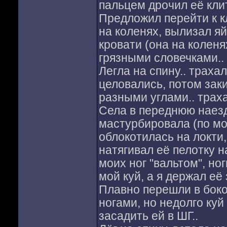
пальцем дрочил её клит
Предложил перейти к кл
на коленях, вылизал яй
кровати (она на коленях
грязными словечками..
Легла на спину.. траха
целовались, потом заки
разными углами.. траха
Села в переднюю наезд
мастурбировала (по мо
облокотилась на локти,
натягивал её пелотку н
моих ног "вальтом", но
мой куй, а я держал её 
Плавно перешли в боко
ногами, но недолго куй
засадить ей в ШГ..