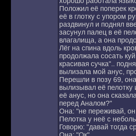
хорошо работала языком
Положил её поперек кро
её в глотку с упором ру
раздвинул и поднял вве
засунул палец в её пел
влагалища, а она продо
Лёг на спина вдоль кро
продолжала сосать куй 
красивая сучка".. подн
вылизала мой анус, про
Перешли в позу 69, она
вылизывал её пелотку и
её анус, но она сказала
перед Аналом?"
Она: "не переживай, он 
Пелотка у неё с небол
Говорю: "давай тогда с
Она: "Ок"..