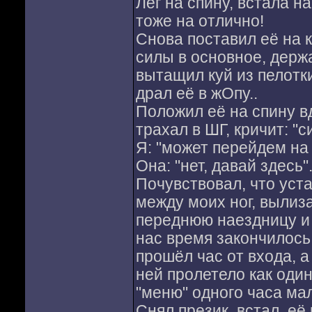
Лёг на спину, встала н
тоже на отлично!
Снова поставил её на к
силы в основное, держа
вытащил куй из пелотки
драл её в жОпу..
Положил её на спину вд
трахал в ШГ, кричит: "с
Я: "может перейдем на 
Она: "нет, давай здесь"
Почувствовал, что уста
между моих ног, вылиза
переднюю наездницу и н
нас время закончилось,
прошёл час от входа, а
ней пролетело как один 
"меню" одного часа мало
Снял презик, встал, её