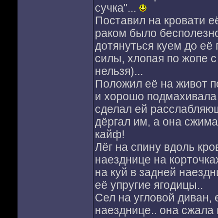
сучка"...
Поставил на кровати её
раком было бесполезно,
дотянуться куем до её 
силы, хлопая по жопе 
нельзя)...
Положил её на живот по
и хорошо подмахивала п
сделал ей расслабляющ
дёргал им, а она сжима
кайф!
Лёг на спину вдоль кро
наезднице на корточках
на куй в задней наездн
её упругие ягодицы..
Сел на угловой диван, 
наезднице.. она сжала 