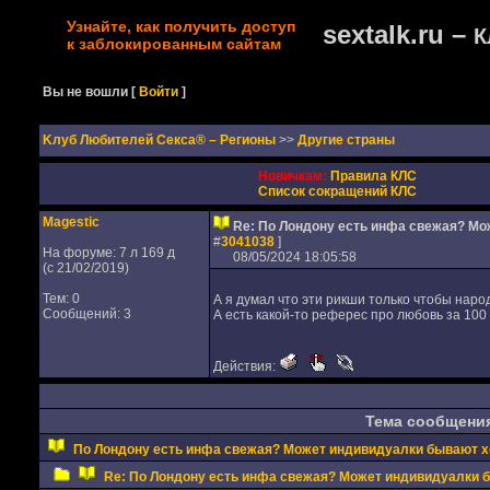
Узнайте, как получить доступ
sextalk.ru –
К
к заблокированным сайтам
Вы не вошли
[
Войти
]
Kлуб Любителей Секса® – Регионы
>>
Другие страны
Новичкам:
Правила КЛС
Список сокращений КЛС
Magestic
Re: По Лондону есть инфа свежая? М
#
3041038
]
На форуме: 7 л 169 д
08/05/2024 18:05:58
(с 21/02/2019)
Тем: 0
А я думал что эти рикши только чтобы наро
Сообщений: 3
А есть какой-то реферес про любовь за 100
Действия:
Тема сообщени
По Лондону есть инфа свежая? Может индивидуалки бывают 
Re: По Лондону есть инфа свежая? Может индивидуалки 