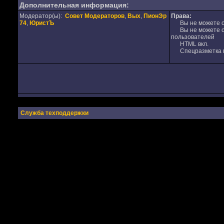
Дополнительная информация:
Модератор(ы):
Совет Модераторов
,
Вых
,
ПионЭр
Права:
74
,
ЮристЪ
Вы не можете от
Вы не можете от
пользователей
HTML вкл.
Спецразметка в
Служба техподдержки