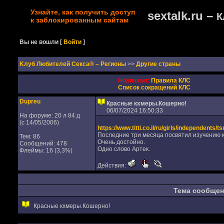
Узнайте, как получить доступ
sextalk.ru –
К
к заблокированным сайтам
Вы не вошли
[
Войти
]
Kлуб Любителей Секса® – Регионы
>>
Другие страны
Новичкам:
Правила КЛС
Список сокращений КЛС
Dupreu
Красные кхмеры.Кошерно!
06/07/2024 16:50:33
На форуме: 20 л 84 д
(с 14/05/2006)
https://www.titti.co.il/ru/girls/independents/t
Последние три месяца посвятил изучению к
Тем: 86
Очень достойно.
Сообщений: 478
Одно слово Артек.
Флеймы: 16 (3,3%)
Действия:
Тема сообщен
Красные кхмеры.Кошерно!