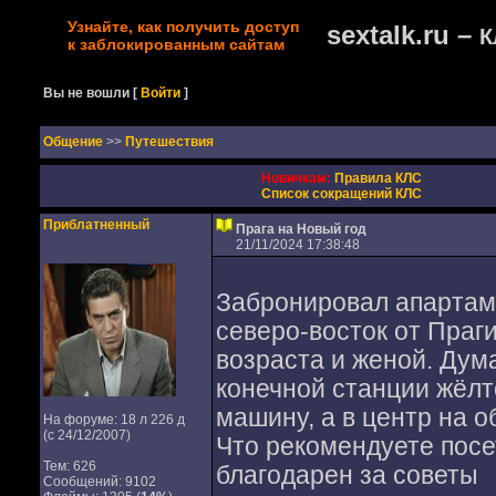
Узнайте, как получить доступ
sextalk.ru –
К
к заблокированным сайтам
Вы не вошли
[
Войти
]
Oбщение
>>
Путешествия
Новичкам:
Правила КЛС
Список сокращений КЛС
Приблатненный
Прага на Новый год
21/11/2024 17:38:48
Забронировал апартаме
северо-восток от Праги
возраста и женой. Дум
конечной станции жёлто
машину, а в центр на 
На форуме: 18 л 226 д
(с 24/12/2007)
Что рекомендуете посет
Тем: 626
благодарен за советы
Сообщений: 9102