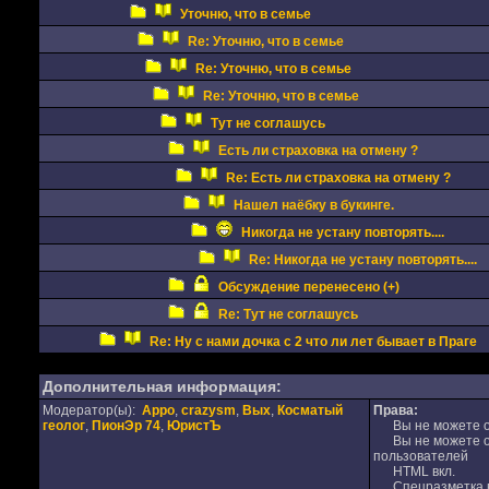
Уточню, что в семье
Re: Уточню, что в семье
Re: Уточню, что в семье
Re: Уточню, что в семье
Тут не соглашусь
Есть ли страховка на отмену ?
Re: Есть ли страховка на отмену ?
Нашел наёбку в букинге.
Никогда не устану повторять....
Re: Никогда не устану повторять....
Обсуждение перенесено (+)
Re: Тут не соглашусь
Re: Ну с нами дочка с 2 что ли лет бывает в Праге
Дополнительная информация:
Модератор(ы):
Appo
,
crazysm
,
Вых
,
Косматый
Права:
геолог
,
ПионЭр 74
,
ЮристЪ
Вы не можете от
Вы не можете от
пользователей
HTML вкл.
Спецразметка в