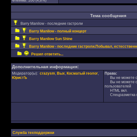
Флеймы: 100 (4,8%)
Тема сообщения
Barry Manilow - последние гастроли
Barry Manilow - полный концерт
Barry Manilow Sun Shine
Barry Manilow - последние гастроли.Побывал, естесственн
Решил ответить...
Дополнительная информация:
Модератор(ы):
crazysm
,
Вых
,
Косматый геолог
,
Права:
ЮристЪ
Вы не можете от
Вы не можете от
пользователей
HTML вкл.
Спецразметка в
Служба техподдержки