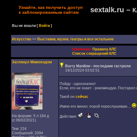
Узнайте, как получить доступ
sextalk.ru –
К
к заблокированным сайтам
Вы не вошли
[
Войти
]
Искусство
>>
Выставки, музеи, театры и все остальное
Новичкам:
Правила КЛС
Список сокращений КЛС
Заглянул Мимоходом
Barry Manilow - последние гастроли
19/12/2024 03:02:51
Пойду - однозначно!
Если, кто не знает - рекомендую. Постарел о
Такой он
сейчас
Имею его винил, порой переслушиваю....
На форуме: 5 л 184 д
Действия:
(с 06/02/2021)
Тем: 224
Сообщений: 2094