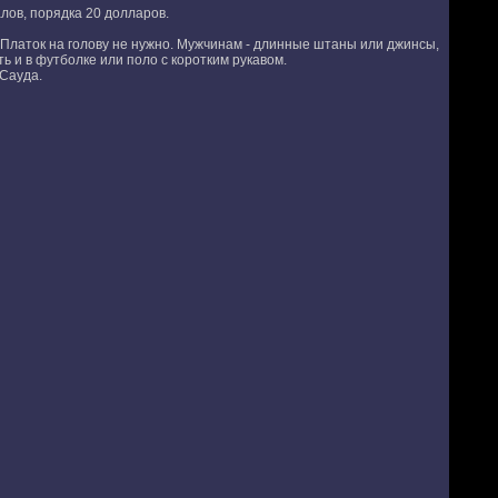
лов, порядка 20 долларов.
 Платок на голову не нужно. Мужчинам - длинные штаны или джинсы,
 и в футболке или поло с коротким рукавом.
Сауда.