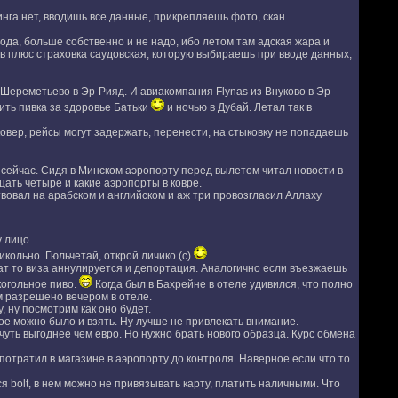
инга нет, вводишь все данные, прикрепляешь фото, скан
ода, больше собственно и не надо, ибо летом там адская жара и
ов плюс страховка саудовская, которую выбираешь при вводе данных,
Шереметьево в Эр-Рияд. И авиакомпания Flynas из Внуково в Эр-
ить пивка за здоровье Батьки
и ночью в Дубай. Летал так в
овер, рейсы могут задержать, перенести, на стыковку не попадаешь
 сейчас. Сидя в Минском аэропорту перед вылетом читал новости в
цать четыре и какие аэропорты в ковре.
вовал на арабском и английском и аж три провозгласил Аллаху
 лицо.
кольно. Гюльчетай, открой личико (с)
ат то виза аннулируется и депортация. Аналогично если въезжаешь
когольное пиво.
Когда был в Бахрейне в отеле удивился, что полно
м разрешено вечером в отеле.
 ну посмотрим как оно будет.
ное можно было и взять. Ну лучше не привлекать внимание.
чуть выгоднее чем евро. Но нужно брать нового образца. Курс обмена
отратил в магазине в аэропорту до контроля. Наверное если что то
 bolt, в нем можно не привязывать карту, платить наличными. Что