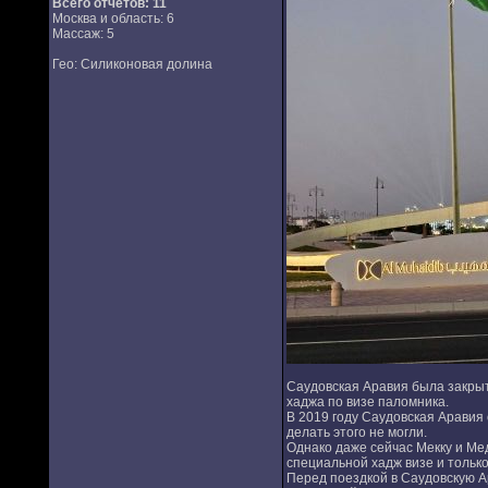
Всего отчетов:
11
Москва и область: 6
Массаж: 5
Гео: Силиконовая долина
Саудовская Аравия была закрыт
хаджа по визе паломника.
В 2019 году Саудовская Аравия
делать этого не могли.
Однако даже сейчас Мекку и Мед
специальной хадж визе и тольк
Перед поездкой в Саудовскую Ар