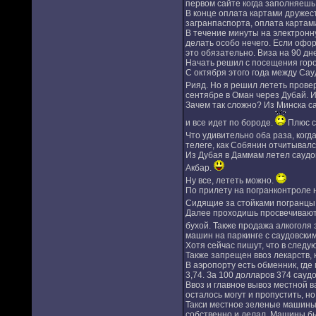
первом сайте когда заполняешь 
В конце оплата картами дружест
загранпаспорта, оплата картам
В течение минуты на электронну
делать особо нечего. Если офор
это обязательно. Виза на 90 дн
Начать решил с посещения горо
С октября этого года между Са
Рияд. Но я решил лететь провер
сентябре в Оман через Дубай. И
Зачем так сложно? Из Минска са
и все идет по бороде.
Плюс ск
Что удивительно оба раза, когд
телеге, как Собянин отчитывалс
Из Дубая в Даммам летел саудо
Акбар.
Ну все, лететь можно.
По прилету на погранконтроле 
Сидящие за стойками погранцы д
Далее проходишь просвечивают 
бухой. Также продажа алкоголя 
машин на паркинге с саудовски
Хотя сейчас пишут, что в следу
Также запрещен ввоз лекарств, 
В аэропорту есть обменник, где
3,74. За 100 долларов 374 саудо
Ввоз и главное вывоз местной 
осталось могут и пропустить, н
Такси местное зеленые машины, 
собственно и делал. Машины бы