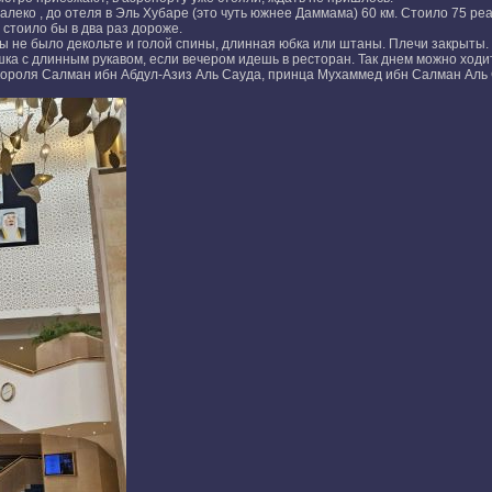
леко , до отеля в Эль Хубаре (это чуть южнее Даммама) 60 км. Стоило 75 реа
стоило бы в два раз дороже.
ы не было декольте и голой спины, длинная юбка или штаны. Плечи закрыты.
а с длинным рукавом, если вечером идешь в ресторан. Так днем можно ходить
короля Салман ибн Абдул-Азиз Аль Сауда, принца Мухаммед ибн Салман Аль 