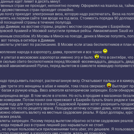
данные идет лимит в десять минут.
венных стран не проходит, непонятно почему. Оформлял на ksavisa.sa, тайм
и дружественных стран проходит спокойно.
ю почту приходит электронная виза, которую надо распечатать. Виза на полг
млять на первом сайте там вроде на год виза. Стоимость порядка 90 доллар
ей посещений страны в течение полугода.
да Даммам, на востоке страны, рядом с мостом соединяющим с Бахрейном.
удовской Аравией и Москвой запустили прямые рейсы. Авиакомпания Saudi из 
енным способом. Из Москвы в Минск на поезде, денек в Минске погулять, поп
 вот теперь в октябре в Даммам.
молеты улетают по расписанию. В Москве если атака беспилотников и план к
опление народа в аэропорту, давка, проклятия и все такое
а я улетал в московских аэропортах именно это и было.
Что в сентябре, что
я сколько сбито беспилотников перед Москвой -восемнадцать, двадцать, двад
вской авиакомпанией Flynas, перед вылетом в самолете командир поприветст
надо предъявить паспорт, распечатанную визу. Откатывают пальцы и в камеру
ве трети это женщины в абае и никабе, тока глаза сверкают.
Выглядит при
багаж и ручную кладь. Ввоз алкоголя категорически запрещен. Если обнаруж
запрещена везде. В том числе в отелях. Но есть в продаже в магазинах безал
ми номерами. Потом понял они приезжают в Бахрейн бухать благо рядом и та
ющем году для туристов в отелях Саудовской Аравии хотят разрешить продажу,
кроме тех что по рецепту врача. Походную аптечку оставил дома, хотя навер
 можно обменять валюту на местные саудовские реалы. Я брал доллары, курс 
вских реала.
валюты запрещен. Посему перед вылетом обратно остатки саудовских реалов п
о когда первый раз в стране лишний раз нарываться не стоит.
но лучше пользоваться приложениями типа uber, это дешевле. Я пользовался
стро приезжают, в аэропорту уже стояли, ждать не пришлось.