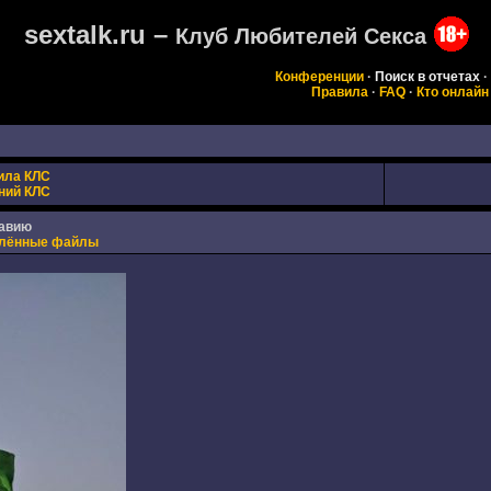
sextalk.ru –
Клуб Любителей Секса
Конференции
·
Поиск в отчетах
·
Правила
·
FAQ
·
Кто онлайн
ила КЛС
ний КЛС
авию
лённые файлы