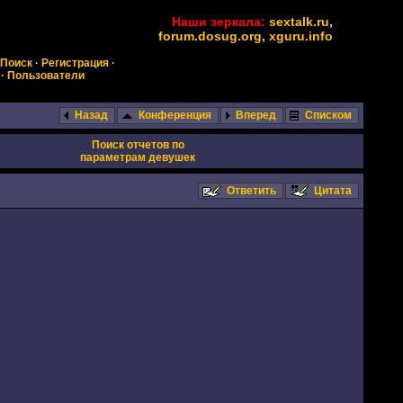
Наши зеркала:
sextalk.ru
,
forum.dosug.org
,
xguru.info
Поиск
·
Регистрация
·
·
Пользователи
Назад
Конференция
Вперед
Списком
Поиск отчетов по
параметрам девушек
Ответить
Цитата