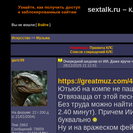
Узнайте, как получить доступ
sextalk.ru –
К
к заблокированным сайтам
Вы не вошли
[
Войти
]
Искусство
>>
Музыка
Новичкам:
Правила КЛС
Список сокращений КЛС
garic99
Очередной шедевр от ИИ. Даже круче 
28/12/2025 21:12:01
https://greatmuz.com/
Ютьюб на компе не паше
Отвязацца от этой песн
Без труда можно найти
2.40 минут). Причем И
На форуме: 22 г 200 д
(с 21/01/2004)
буквально
Тем: 2862
Ну и на вражеском фейс
Сообщений: 79859