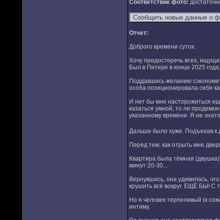
Соответствие фото:
достаточн
Отчет:
Доброго времени суток.
Хочу предостеречь всех, ищущи
Был в Питере в конце 2025 года
Поддавшись желанию сэкономить
особа позиционировала себя как
И нет бы мне насторожиться ещё
казаться умной, то ли продемонс
указанному времени. Я не знато
Дальше было хуже. Подъехав к д
Перед тем, как отрыть мне двер
Квартира была тёмная (двушка),
минут 20-30...
Вернувшись, она удивилась, что
крушить всё вокруг. ЕЩЁ БЫ! С 
Но я человек терпеливый (к сож
интиму.