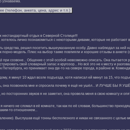
о узнаваема.
х нестандартный отдых в Северной Столице!!!
, хотелось лично познакомиться с некоторыми дивами, которые не работают 
 средства, решил посетить вышеуказанную особу. Давно наблюдал за ней на 
 порно-модель. Плюс на выбор также повлияли и хорошие отзывы в анкете (с
 при созвоне... Общение с этой особой невозможно описать. Она пытается р
трировать свой словарный запас и кругозор... Но всё это не к месту и разгов
к Петербурга, но принимает она где-то на севере города, в районе м. Коменда
ому, я минут 10 ждал возле подъезда, хотя написал ей минут за 15, что подъ
ь, она позвонила мне и спросила почему я ещё не ушёл... И ЛУЧШЕ БЫ Я УШЁЛ
 но посторонних звуков я не заметил, она провела меня в свою комнату и оп
 я ничего не сломал в её комнате, так как по её словам, большинство прихо
таким-то отношением...
алению). Выслушав ещё тонны бесполезного и никак не связанного с целью мое