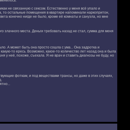
зменилось.
икак не связанную с сексом. Естественно у меня всё упало и
на, то остальные помещения в квартире напоминали наркопритон,
Света конечно нигде не было, кроме её комнаты и санузла, но мне
ого злачного места. Деньги требовать назад не стал, сумма для меня
ло. А может быть она просто сошла с ума... Она задротка и
 какую-то ересь. Возможно, какое-то количество лет назад она и была
я у неё, похоже, съехала. Я не врач и ставить диагнозы не буду, но
ствующие фоткам, и под веществами трансы, но даже в этих случаях,
д.
тно...