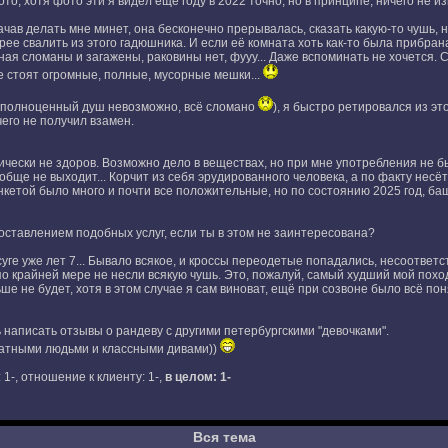
то, хотя фото эти я видел ещё году в 2022 точно, но в принципе, ничего не и
ачав делать мне минет, она бесконечно прерывалась, сказать какую-то чушь, н
рее свалить из этого гадюшника. И если её комната хоть как-то была прибра
нная сломаны и загажены, раковины нет, фууу... Даже вспоминать не хочется. 
не стоят огромные, полные, мусорные мешки...
 полноценный душ невозможно, всё сломано
), я быстро ретировался из эт
чего не получил взамен.
хически не здоров. Возможно дело в веществах, но при мне употребления не бы
обще не выходит... Корчит из себя эрудированного человека, а по факту несёт
нкетой было много и почти все положительные, но по состоянию 2025 год, башн
ставлением подобных услуг, если ты в этом не заинтересована?
суге уже лет 7... Бывало всякое, и кроссы переодетые попадались, несоответ
о крайней мере не несли всякую чушь. Это, пожалуй, самый худший мой похо
е не будет, хотя в этом случае я сам виноват, ещё при созвоне было всё поня
написать отзывы о рандеву с другими петербургскими "девочками".
атными людьми и классными дивами))
: 1-, отношение к клиенту: 1-,
в целом: 1-
Вся тема