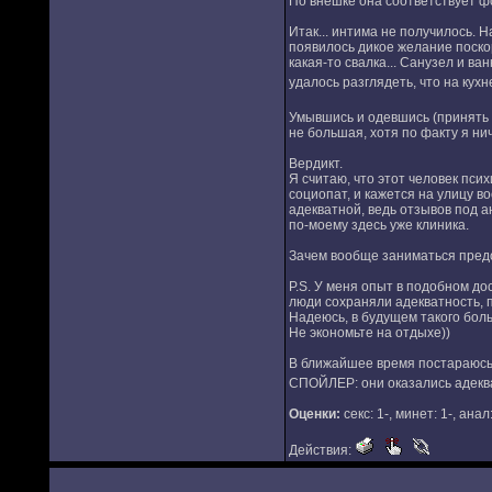
По внешке она соответствует фо
Итак... интима не получилось. Н
появилось дикое желание поско
какая-то свалка... Санузел и ва
удалось разглядеть, что на кух
Умывшись и одевшись (принять
не большая, хотя по факту я ни
Вердикт.
Я считаю, что этот человек пси
социопат, и кажется на улицу во
адекватной, ведь отзывов под а
по-моему здесь уже клиника.
Зачем вообще заниматься предо
P.S. У меня опыт в подобном до
люди сохраняли адекватность, п
Надеюсь, в будущем такого больш
Не экономьте на отдыхе))
В ближайшее время постараюсь 
СПОЙЛЕР: они оказались адекв
Оценки:
секс: 1-, минет: 1-, анал
Действия: