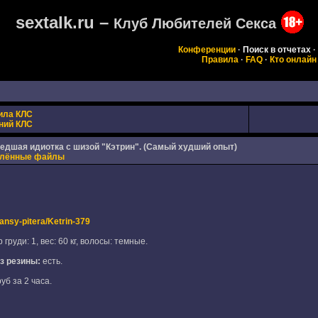
sextalk.ru –
Клуб Любителей Секса
Конференции
·
Поиск в отчетах
·
Правила
·
FAQ
·
Кто онлайн
ила КЛС
ний КЛС
шедшая идиотка с шизой "Кэтрин". (Самый худший опыт)
плённые файлы
ansy-pitera/Ketrin-379
 груди: 1, вес: 60 кг, волосы: темные.
з резины:
есть.
уб за 2 часа.