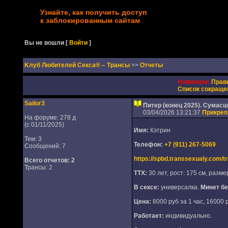
Узнайте, как получить доступ
к заблокированным сайтам
Вы не вошли
[
Войти
]
Kлуб Любителей Секса® – Трансы
>>
Отчеты
Новичкам:
Прав
Список сокраще
Sailor3
Питер (конец 2025). Сумас
03/04/2026 13:21:37
Прикре
На форуме: 278 д
(с 01/11/2025)
Имя:
Кэтрин
Тем: 3
Телефон:
+7 (911) 267-5069
Сообщений: 7
https://spbd.transsexualy.com/tr
Всего отчетов:
2
Трансы: 2
ТТХ:
30 лет, рост: 175 см, размер
В сексе:
универсалка.
Минет бе
Цена:
8000 руб за 1 час, 16000 р
Работает:
индивидуально.