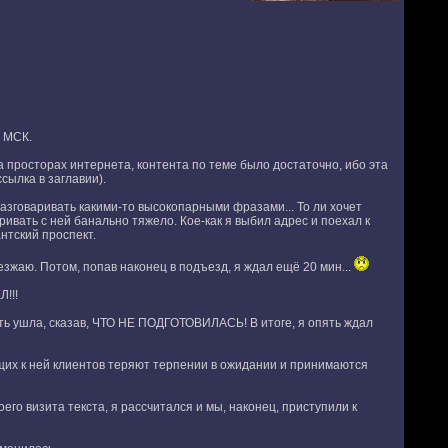
в МСК.
просторах интернета, контента по теме было достаточно, ибо эта
сылка в заглавии).
азговаривать какими-то высокопарными фразами... То ли хочет
аривать с ней банально тяжело. Кое-как я выбил адрес и поехал к
нтский проспект.
езжаю. Потом, попав наконец в подъезд, я ждал ещё 20 мин...
!!!
ять ушла, сказав, ЧТО НЕ ПОДГОТОВИЛАСЬ! В итоге, я опять ждал
дящих к ней клиентов теряют терпении в ожидании и принимаются
го визита текста, я рассчитался и мы, наконец, приступили к