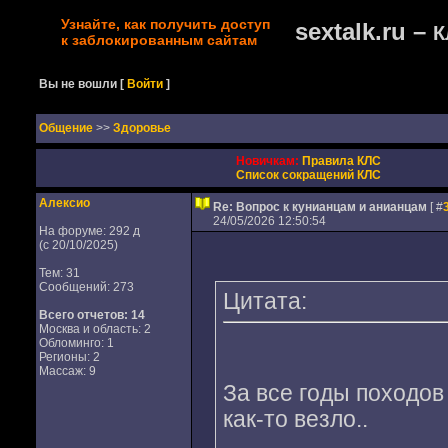
Узнайте, как получить доступ
sextalk.ru –
К
к заблокированным сайтам
Вы не вошли
[
Войти
]
Oбщение
>>
Здоровье
Новичкам:
Правила КЛС
Список сокращений КЛС
Алексио
Re: Вопрос к кунианцам и анианцам
[ #
24/05/2026 12:50:54
На форуме: 292 д
(с 20/10/2025)
Тем: 31
Сообщений: 273
Цитата:
Всего отчетов:
14
Москва и область: 2
Обломинго: 1
Регионы: 2
Массаж: 9
За все годы походов
как-то везло..