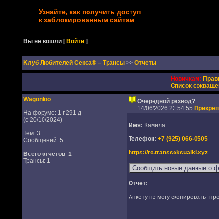
Узнайте, как получить доступ
к заблокированным сайтам
Вы не вошли
[
Войти
]
Kлуб Любителей Секса® – Трансы
>>
Отчеты
Новичкам:
Прав
Список сокраще
Wagonloo
Очередной развод?
14/06/2026 23:54:55
Прикре
На форуме: 1 г 291 д
(с 20/10/2024)
Имя:
Камила
Тем: 3
Телефон:
+7 (925) 066-0505
Сообщений: 5
https://re.transseksualki.xyz
Всего отчетов:
1
Трансы: 1
Отчет:
Анкету не могу скопировать -пр