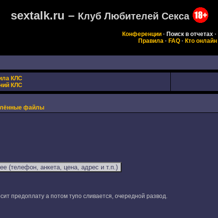
sextalk.ru –
Клуб Любителей Секса
Конференции
·
Поиск в отчетах
·
Правила
·
FAQ
·
Кто онлайн
ила КЛС
ний КЛС
плённые файлы
осит предоплату а потом тупо сливается, очередной развод.