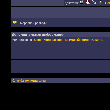
Действия:
По
Очередной развод?
Дополнительная информация:
Модератор(ы):
Совет Модераторов
,
Косматый геолог
,
ЮристЪ
Служба техподдержки