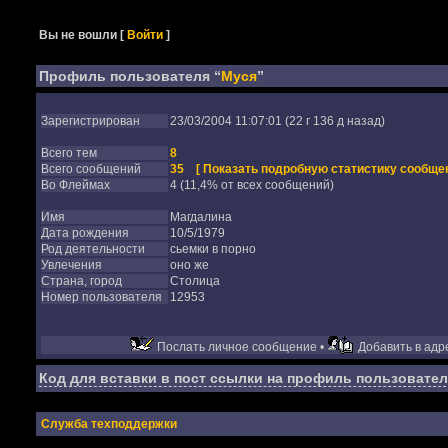
Вы не вошли
[
Войти
]
Профиль пользователя “
Муся
”
Зарегистрирован
23/03/2004 11:07:01 (22 г 136 д назад)
Всего тем
8
Всего сообщений
35
[ Показать подробную статистику сообщен
Во Флеймах
4 (11,4% от всех сообщений)
Имя
Магдалина
Дата рождения
10/5/1979
Род деятельности
сьемки в порно
Увлечения
оно же
Страна, город
Столица
Номер пользователя
12953
Послать личное сообщение •
Добавить в адре
Код для вставки в пост ссылки на профиль пользовател
Служба техподдержки