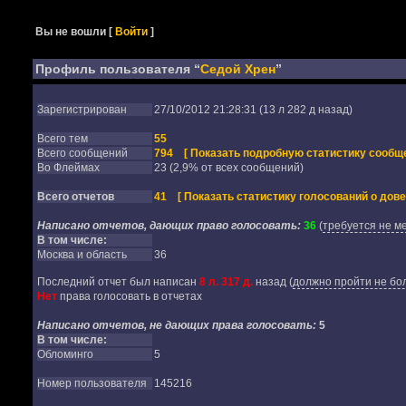
Вы не вошли
[
Войти
]
Профиль пользователя “
Седой Хрен
”
Зарегистрирован
27/10/2012 21:28:31 (13 л 282 д назад)
Всего тем
55
Всего сообщений
794
[ Показать подробную статистику сообще
Во Флеймах
23 (2,9% от всех сообщений)
Всего отчетов
41
[ Показать статистику голосований о дове
Написано отчетов, дающих право голосовать:
36
(
требуется не м
В том числе:
Москва и область
36
Последний отчет был написан
8 л. 317 д.
назад
(
должно пройти не бол
Нет
права голосовать в отчетах
Написано отчетов, не дающих права голосовать:
5
В том числе:
Обломинго
5
Номер пользователя
145216