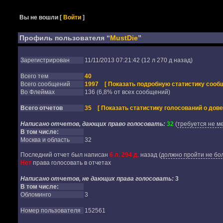
Вы не вошли
[
Войти
]
Профиль пользователя “
MustDie
”
Зарегистрирован
11/11/2013 07:21:42 (12 л 270 д назад)
Всего тем
40
Всего сообщений
1997
[ Показать подробную статистику сообщ
Во Флеймах
136 (6,8% от всех сообщений)
Всего отчетов
35
[ Показать статистику голосований о дове
Написано отчетов, дающих право голосовать:
32
(
требуется не м
В том числе:
Москва и область
32
Последний отчет был написан
6 л. 294 д.
назад
(
должно пройти не бол
Нет
права голосовать в отчетах
Написано отчетов, не дающих права голосовать:
3
В том числе:
Обломинго
3
Номер пользователя
152561