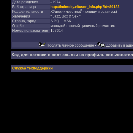
Дата рождения
//1974
Веб-страница
http://intimcity.nl/user_info.php?id=89183
Род деятельности
ХУдожникместныЙ-попишу и останусь)
Увлечения
" Jazz, Box & Sex "
Страна, город
S.P.Q. ...MSK.
О себе
маладой-гарячий циничный романтик...
Номер пользователя
157614
Послать личное сообщение •
Добавить в адре
Код для вставки в пост ссылки на профиль пользовател
Служба техподдержки