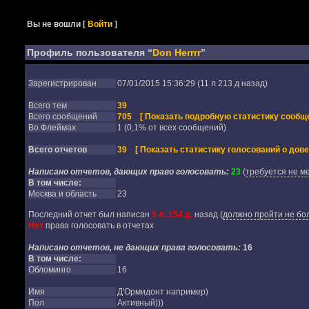
Вы не вошли
[
Войти
]
Профиль пользователя “
Don Herrrr
”
Зарегистрирован
07/01/2015 15:36:29 (11 л 213 д назад)
Всего тем
39
Всего сообщений
705
[ Показать подробную статистику сообще
Во Флеймах
1 (0,1% от всех сообщений)
Всего отчетов
39
[ Показать статистику голосований о дове
Написано отчетов, дающих право голосовать:
23
(
требуется не м
В том числе:
Москва и область
23
Последний отчет был написан
9 л. 154 д.
назад
(
должно пройти не бол
Нет
права голосовать в отчетах
Написано отчетов, не дающих права голосовать:
16
В том числе:
Обломинго
16
Имя
Д'Ормидонт например)
Пол
Активный)))