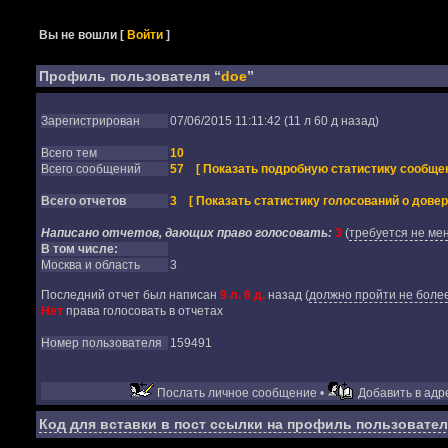
Вы не вошли
[
Войти
]
Профиль пользователя “
doe
”
Зарегистрирован
07/06/2015 11:11:42 (11 л 60 д назад)
Всего тем
10
Всего сообщений
57
[ Показать подробную статистику сообщен
Всего отчетов
3
[ Показать статистику голосований о довер
Написано отчетов, дающих право голосовать:
3
(
требуется не мен
В том числе:
Москва и область
3
Последний отчет был написан
9 л. 6 д.
назад
(
должно пройти не более
Нет
права голосовать в отчетах
Номер пользователя
159491
Послать личное сообщение •
Добавить в адре
Код для вставки в пост ссылки на профиль пользовател