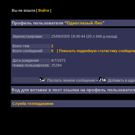
Вы не вошли
[
Войти
]
Профиль пользователя “
Одноглазый Лис
”
Зарегистрирован
25/08/2005 18:40:44 (20 л 348 д назад)
Всего тем
2
Всего сообщений
9
[ Показать подробную статистику сообщени
Дата рождения
8/7/1972
Номер пользователя
25284
Послать личное сообщение •
Добавить в адре
Код для вставки в пост ссылки на профиль пользовател
Служба техподдержки