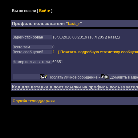
Вы не вошли
[
Войти
]
Профиль пользователя “
last_r
”
Зарегистрирован
16/01/2010 00:23:19 (16 л 205 д назад)
Всего тем
0
Всего сообщений
2
[ Показать подробную статистику сообщени
Номер пользователя
69651
Послать личное сообщение •
Добавить в адре
Код для вставки в пост ссылки на профиль пользовател
Служба техподдержки