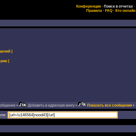
Конференции
·
Поиск в отчетах
·
Правила
·
FAQ
·
Кто онлайн
щений ]
рии ]
ообщение •
Добавить в адресную книгу •
Показать все сообщения
•
ля: